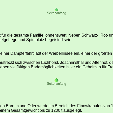
Seitenanfang
 für die gesamte Familie lohnenswert. Neben Schwarz-, Rot- un
elgehege und Spielplatz begeistert sein.
ner Dampferfahrt lädt der Werbellinsee ein, einer der größten
rstreckt sich zwischen Eichhorst, Joachimsthal und Altenhof, de
eben vielfältigen Bademöglichkeiten ist er ein Geheimtip für F
Seitenanfang
n Barnim und Oder wurde im Bereich des Finowkanales von 192
t einem Gesamtgewicht bis zu 1200 t ausgelegt.