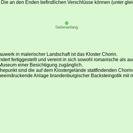
og. Die an den Enden befindlichen Verschlüsse können (unter gle
Seitenanfang
werk in malerischer Landschaft ist das Kloster Chorin.
dert fertiggestellt und vereint in sich sowohl romanische als a
s Museum einer Besichtigung zugänglich.
Höhepunkt sind die auf dem Klostergelände stattfindenden Chori
eeindruckende Anlage brandenburgischer Backsteingotik mit m